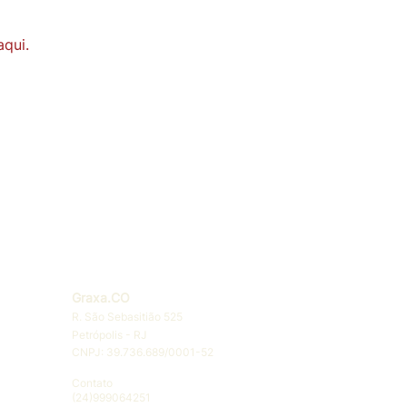
qui.
Graxa.CO
R. São Sebasitião 525
Petrópolis - RJ
CNPJ: 39.736.689/0001-52
Contato
(24)
999064251