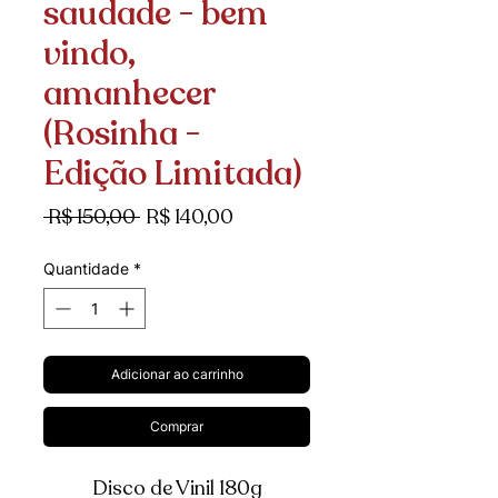
saudade - bem
vindo,
amanhecer
(Rosinha -
Edição Limitada)
Preço
Preço
 R$ 150,00 
R$ 140,00
normal
promocional
Quantidade
*
Adicionar ao carrinho
Comprar
Disco de Vinil 180g